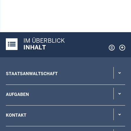
IM ÜBERBLICK
Justiz-Portal im Überblick:
INHALT
STAATSANWALTSCHAFT
AUFGABEN
KONTAKT