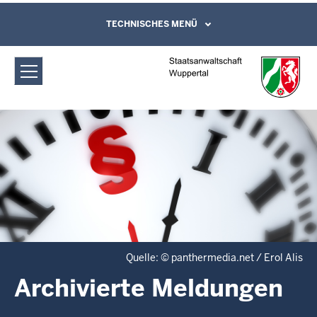
Direkt zum Inhalt
Staatsanwaltschaft Wuppertal:
TECHNISCHES MENÜ
Leichte Sprache, Gebärdensprachenvideo
und Kontaktformular
Archivierte Meldungen
Quelle: © panthermedia.net / Erol Alis
Archivierte Meldungen